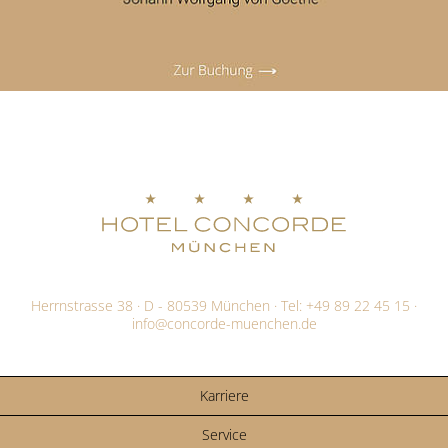
Herrnstrasse 38 · D - 80539 München · Tel:
+49 89 22 45 15
·
info@
concorde-muenchen.de
Karriere
Service