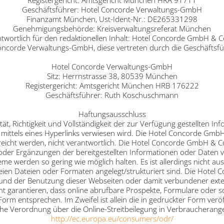
Registergericht: Amtsgericht München HRA 91711
Geschäftsführer: Hotel Concorde Verwaltungs-GmbH
Finanzamt München, Ust-Ident-Nr.: DE265331298
Genehmigungsbehörde: Kreisverwaltungsreferat München
twortlich für den redaktionellen Inhalt: Hotel Concorde GmbH & C
 Concorde Verwaltungs-GmbH, diese vertreten durch die Geschäfts
Hotel Concorde Verwaltungs-GmbH
Sitz: Herrnstrasse 38, 80539 München
Registergericht: Amtsgericht München HRB 176222
Geschäftsführer: Ruth Koschuschmann
Haftungsausschluss
tät, Richtigkeit und Vollständigkeit der zur Verfügung gestellten 
ie mittels eines Hyperlinks verwiesen wird. Die Hotel Concorde Gmb
rreicht werden, nicht verantwortlich. Die Hotel Concorde GmbH & 
der Ergänzungen der bereitgestellten Informationen oder Daten
e werden so gering wie möglich halten. Es ist allerdings nicht au
freien Dateien oder Formaten angelegt/strukturiert sind. Die Hot
rund der Benutzung dieser Webseiten oder damit verbundener exte
 garantieren, dass online abrufbare Prospekte, Formulare oder 
Form entsprechen. Im Zweifel ist allein die in gedruckter Form veröf
sche Verordnung über die Online-Streitbeilegung in Verbraucheran
http://ec.europa.eu/consumers/odr/