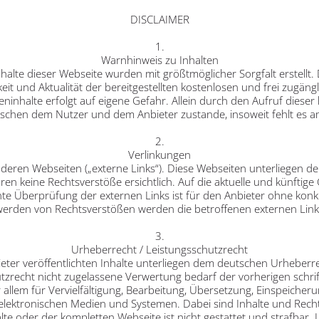
DISCLAIMER
1.
Warnhinweis zu Inhalten
nhalte dieser Webseite wurden mit größtmöglicher Sorgfalt erstellt
eit und Aktualität der bereitgestellten kostenlosen und frei zugän
ninhalte erfolgt auf eigene Gefahr. Allein durch den Aufruf dieser 
wischen dem Nutzer und dem Anbieter zustande, insoweit fehlt es a
2.
Verlinkungen
deren Webseiten („externe Links“). Diese Webseiten unterliegen der
n keine Rechtsverstöße ersichtlich. Auf die aktuelle und künftige 
nte Überprüfung der externen Links ist für den Anbieter ohne konk
erden von Rechtsverstößen werden die betroffenen externen Links
3.
Urheberrecht / Leistungsschutzrecht
eter veröffentlichten Inhalte unterliegen dem deutschen Urheberr
zrecht nicht zugelassene Verwertung bedarf der vorherigen schri
or allem für Vervielfältigung, Bearbeitung, Übersetzung, Einspeich
lektronischen Medien und Systemen. Dabei sind Inhalte und Rechte
e oder der kompletten Webseite ist nicht gestattet und strafbar. 