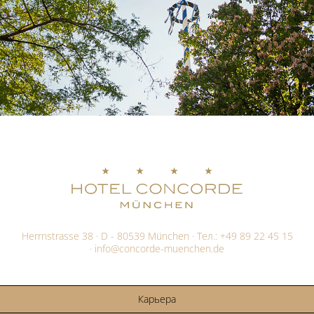
Herrnstrasse 38 · D - 80539 München · Тел.:
+49 89 22 45 15
·
info@
concorde-muenchen.de
Карьера