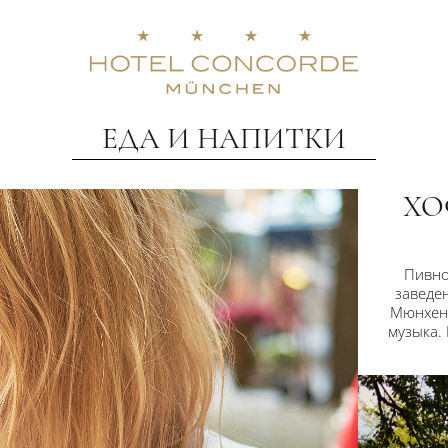
ЕДА И НАПИТКИ
ХО
Пивно
заведе
Мюнхена
музыка.