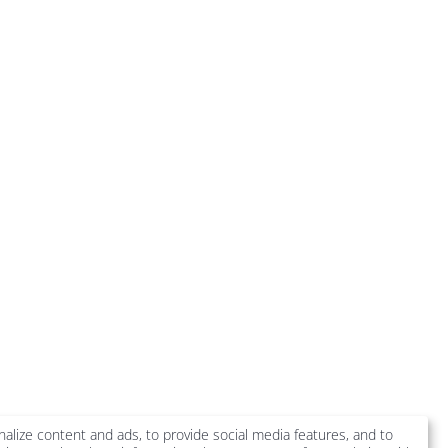
-muenchen.de
alize content and ads, to provide social media features, and to