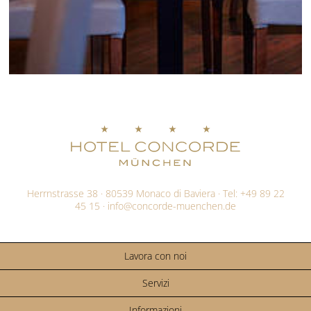
Herrnstrasse 38 · 80539 Monaco di Baviera · Tel:
+49 89 22
45 15
·
info@
concorde-muenchen.de
Lavora con noi
Servizi
Informazioni