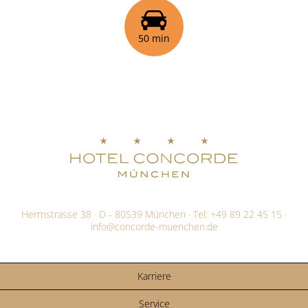
50 min
Herrnstrasse 38 · D - 80539 München · Tel:
+49 89 22 45 15
·
info@
concorde-muenchen.de
Karriere
Service