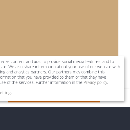
alize content and ads, to provide social media features, and to
bsite. We also share information about your use of our website with
sing and analytics partners. Our partners may combine this
formation that you have provided to them or that they have
 use of the services. Further information in the
Privacy policy
.
settings
-muenchen.de
atenschutzeinstellungen