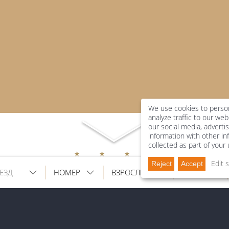
We use cookies to person
analyze traffic to our we
our social media, adverti
information with other in
collected as part of your
Edit 
Reject
Accept
38 · D - 80539 München · Тел.:
+49 89 22 45 15
·
info@
concorde
прос
Условия
Юридическая информация
Защита данных
D