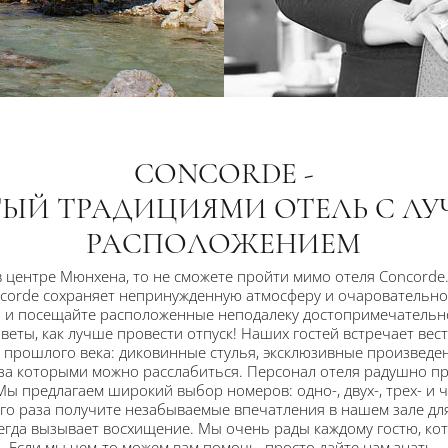
CONCORDE -
ТЫЙ ТРАДИЦИЯМИ ОТЕЛЬ С Л
РАСПОЛОЖЕНИЕМ
в центре Мюнхена, то не сможете пройти мимо отеля Concorde
corde сохраняет непринужденную атмосферу и очаровательнос
ма и посещайте расположенные неподалеку достопримечательн
веты, как лучше провести отпуск! Наших гостей встречает вес
х прошлого века: диковинные стулья, эксклюзивные произведен
за которыми можно расслабиться. Персонал отеля радушно пр
ы предлагаем широкий выбор номеров: одно-, двух-, трех- и 
ого раза получите незабываемые впечатления в нашем зале дл
всегда вызывает восхищение. Мы очень рады каждому гостю, кот
Если мы чем-то можем вам помочь, просто дайте нам знать.