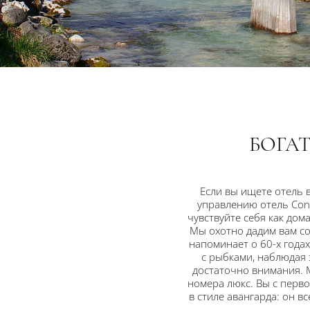
БОГА
Если вы ищете отель 
управлению отель Con
чувствуйте себя как до
Мы охотно дадим вам со
напоминает о 60-х года
с рыбками, наблюдая 
достаточно внимания. М
номера люкс. Вы с перв
в стиле авангарда: он 