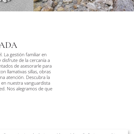
CADA
 La gestión familiar en
disfrute de la cercanía a
antados de asesorarle para
n llamativas sillas, obras
ena atención. Descubra la
o en nuestra vanguardista
ted. Nos alegramos de que
los que visitan Alemania,
 arquitectura (en ocasiones
do el mundo. No hemos de
 mayor atracción de Múnich,