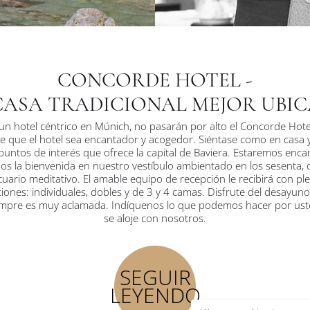
CONCORDE HOTEL -
CASA TRADICIONAL MEJOR UBI
n hotel céntrico en Múnich, no pasarán por alto el Concorde Hotel.
 que el hotel sea encantador y acogedor. Siéntase como en casa y 
puntos de interés que ofrece la capital de Baviera. Estaremos enc
s la bienvenida en nuestro vestíbulo ambientado en los sesenta, co
acuario meditativo. El amable equipo de recepción le recibirá con pl
ciones: individuales, dobles y de 3 y 4 camas. Disfrute del desayun
empre es muy aclamada. Indíquenos lo que podemos hacer por us
se aloje con nosotros.
DISFRUTAR EN MÚNICH
ia son tan amadas por los visitantes como Múnich. Para mucho de 
SEGUIR
ferida. El estilo de vida tradicional de los ciudadanos de Múnich, la
LEYENDO
iente sureño cuentan con muchos adeptos que nos visitan desde to
 es la fiesta tradicional más importante de Alemania y, sin duda la