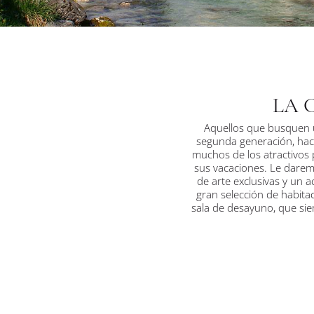
LA 
Aquellos que busquen u
segunda generación, hace
muchos de los atractivos 
sus vacaciones. Le daremo
de arte exclusivas y un 
gran selección de habita
sala de desayuno, que si
Pocas ciudades de Aleman
Múnich es la atracción pre
casi italiana) y el amb
olvidar que la Oktoberfest