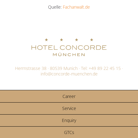
Quelle:
Fachanwalt.de
Herrnstrasse 38 · 80539 Munich · Tel:
+49 89 22 45 15
·
info@
concorde-muenchen.de
Career
Service
Enquiry
GTCs